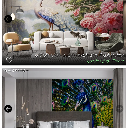
پوستر دیواری ۳ بعدی طرح طاووس زیبا در دره های ژاپن
۳۹۸,۰۰۰ تومان/ مترمربع
SH-Z۴۹۶۷-A