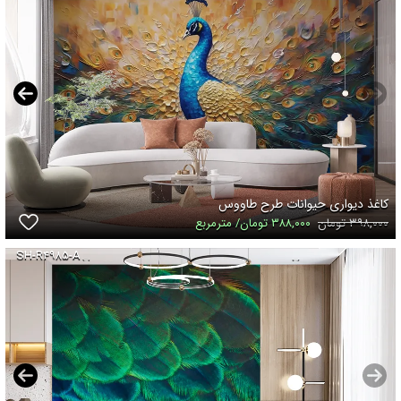
کاغذ دیواری حیوانات طرح طاووس
۳۹۸,۰۰۰ تومان
۳۸۸,۰۰۰ تومان/ مترمربع
SH-R۴۹۸۵-A