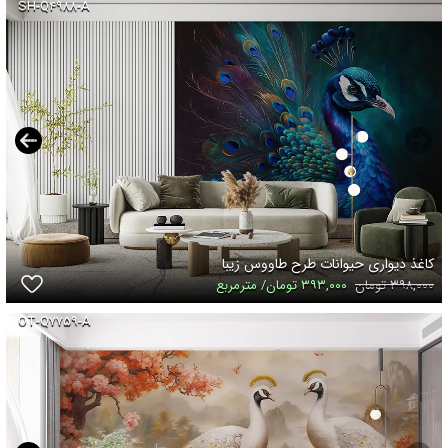
SH-Q۴۹۸۸-A
کاغذ دیواری حیوانات طرح طاووس زیبا
۳۹۸,۰۰۰ تومان
۳۹۳,۰۰۰ تومان/ مترمربع
OT-Q۷۷۵۹-A