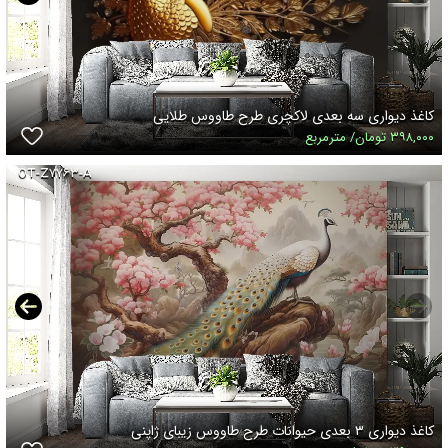
کاغذ دیواری سه بعدی لاکچری طرح طاووس طلایی
۳۹۸,۰۰۰ تومان/ مترمربع
OT-Z۷۷۶۳-A
کاغذ دیواری ۳ بعدی حیوانات طرح طاووس زیبای ژاپنی