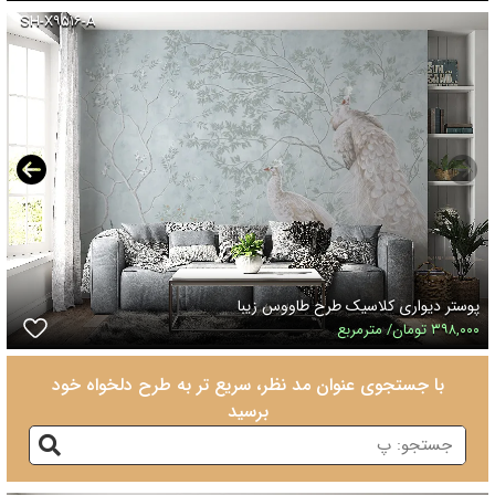
SH-X۹۵۱۶-A
پوستر دیواری کلاسیک طرح طاووس زیبا
۳۹۸,۰۰۰ تومان/ مترمربع
با جستجوی عنوان مد نظر، سریع تر به طرح دلخواه خود
برسید