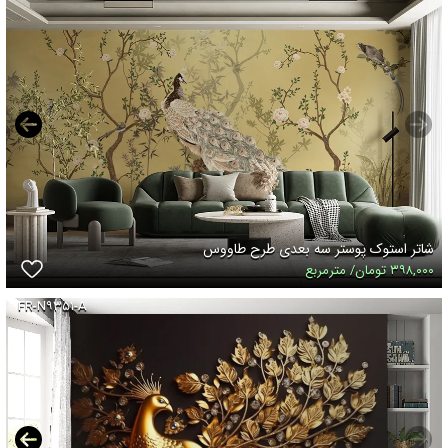
شاتر استوک پوستر سه بعدی طرح طاووس
۳۹۸,۰۰۰ تومان/ مترمربع
FR-N۹۳۵۱-A