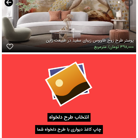
پوستر طرح زوج طاووس زیبای سفید در طبیعت ژاپن
۳۹۸,۰۰۰ تومان/ مترمربع