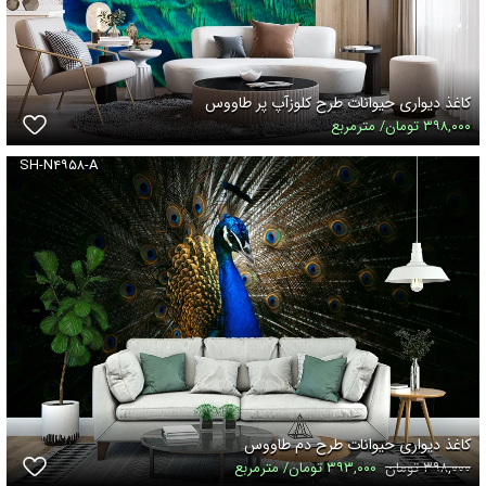
کاغذ دیواری حیوانات طرح کلوزآپ پر طاووس
۳۹۸,۰۰۰ تومان/ مترمربع
SH-N۴۹۵۸-A
کاغذ دیواری حیوانات طرح دم طاووس
۳۹۸,۰۰۰ تومان
۳۹۳,۰۰۰ تومان/ مترمربع