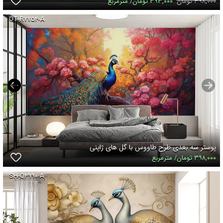
۳۹۸,۰۰۰ تومان
۳۹۳,۰۰۰ تومان/ مترمربع
OT-R۷۷۵۴-A
پوستر سه بعدی طرح طاووس با گل های ژاپنی
۳۹۸,۰۰۰ تومان/ مترمربع
SH-Q۴۹۹۰-A