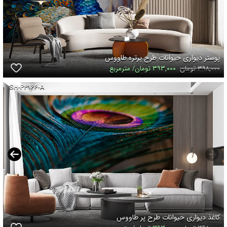
پوستر دیواری حیوانات طرح پرتره طاووس
۳۹۸,۰۰۰ تومان
۳۹۳,۰۰۰ تومان/ مترمربع
SH-P۴۹۶۶-A
کاغذ دیواری حیوانات طرح پر طاووس