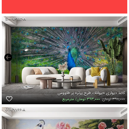
SH-N۴۹۷۲-A
کاغذ دیواری حیوانات طرح پرتره پر طاووس
۳۹۸,۰۰۰ تومان
۳۹۳,۰۰۰ تومان/ مترمربع
OT-P۷۷۶۶-A