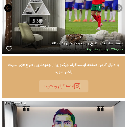
پوستر سه بعدی طرح رونالدو در حال زدن پنالتی
۳۹۸,۰۰۰ تومان/ مترمربع
با دنبال کردن صفحه اینستاگرام ویکتوریا از جدیدترین طرح‌های سایت
باخبر شوید
اینستاگرام ویکتوریا
SH-Z۵۷۳۹-A