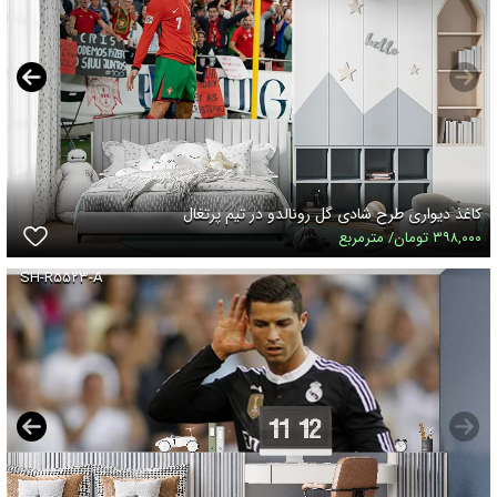
کاغذ دیواری طرح شادی گل رونالدو در تیم پرتغال
۳۹۸,۰۰۰ تومان/ مترمربع
SH-R۵۵۲۳-A