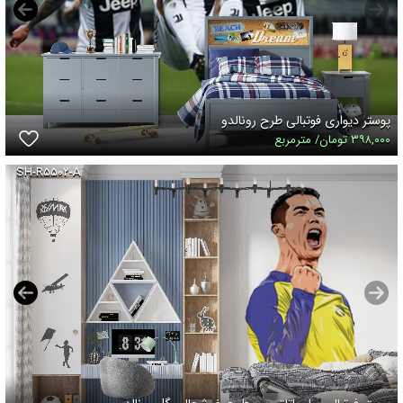
پوستر دیواری فوتبالی طرح رونالدو
۳۹۸,۰۰۰ تومان/ مترمربع
SH-R۵۵۰۲-A