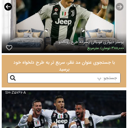
پوستر دیواری فوتبالی پسرانه طرح رونالدو
۳۸۸,۰۰۰ تومان/ مترمربع
با جستجوی عنوان مد نظر، سریع تر به طرح دلخواه خود
برسید
SH-Z۵۷۶۷-A