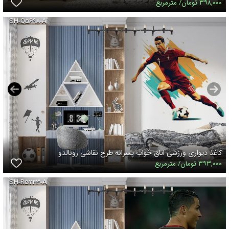
۳۹۸,۰۰۰ تومان/ مترمربع
SH-Q۵۶۹۸-A
کاغذ دیواری ورزشی اتاق خواب پسرانه طرح نقاشی رونالدو
۳۹۳,۰۰۰ تومان/ مترمربع
SH-R۵۷۴۳-A