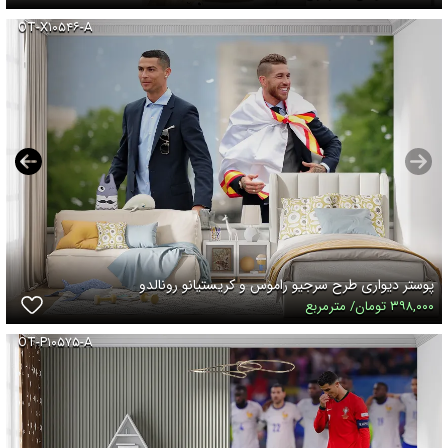
OT-X۱۰۵۴۶-A
پوستر دیواری طرح سرجیو راموس و کریستیانو رونالدو
۳۹۸,۰۰۰ تومان/ مترمربع
OT-P۱۰۵۷۵-A