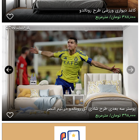
کاغذ دیواری ورزشی طرح رونالدو
۳۸۸,۰۰۰ تومان/ مترمربع
OT-N۱۰۵۵۶-A
پوستر سه بعدی طرح شادی گل رونالدو در تیم النصر
۳۹۸,۰۰۰ تومان/ مترمربع