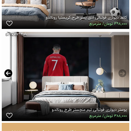
کاغذ دیواری فوتبالی اتاق پسر طرح کریستیا رونالدو
۳۹۸,۰۰۰ تومان/ مترمربع
SH-Z۵۷۹۴-A
پوستر دیواری فوتبالی تیم منچستر طرح رونالدو
۳۸۸,۰۰۰ تومان/ مترمربع