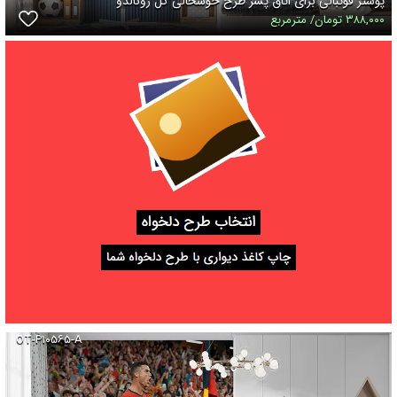
پوستر فوتبالی برای اتاق پسر طرح خوشحالی گل رونالدو
۳۸۸,۰۰۰ تومان/ مترمربع
OT-P۱۰۵۶۵-A