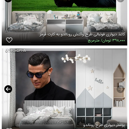
کاغذ دیواری فوتبالی طرح واکنش رونالدو به کارت قرمز
۳۹۸,۰۰۰ تومان/ مترمربع
OT-R۱۰۵۴۱-A
پوستر دیواری طرح رونالدو