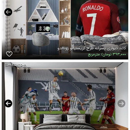
کاغذ دیواری پسرانه طرح کریستیانو رونالدو
۳۹۳,۰۰۰ تومان/ مترمربع
SH-X۵۷۲۵-A