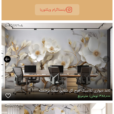
اینستاگرام ویکتوریا
SH-Q۲۴۲۹-A
کاغذ دیواری کلاسیک طرح گل شقایق سفید برجسته
۳۸۸,۰۰۰ تومان/ مترمربع
SH-X۲۶۳۸-A