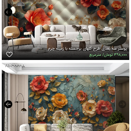
پوستر سه بعدی طرح گلهای برجسته با زمینه چرم
۳۹۸,۰۰۰ تومان/ مترمربع
FR-P۹۹۶۲-A