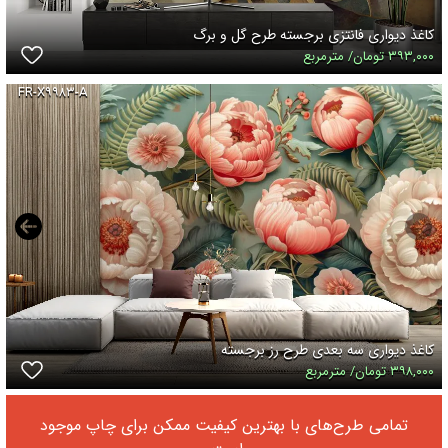
کاغذ دیواری فانتزی برجسته طرح گل و برگ
۳۹۳,۰۰۰ تومان/ مترمربع
FR-X۹۹۸۳-A
کاغذ دیواری سه بعدی طرح رز برجسته
۳۹۸,۰۰۰ تومان/ مترمربع
تمامی طرح‌های با بهترین کیفیت ممکن برای چاپ موجود