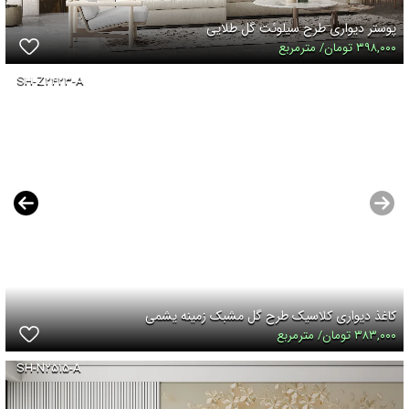
پوستر دیواری طرح سیلوئت گل طلایی
۳۹۸,۰۰۰ تومان/ مترمربع
SH-Z۲۴۲۳-A
کاغذ دیواری کلاسیک طرح گل مشبک زمینه یشمی
۳۸۳,۰۰۰ تومان/ مترمربع
SH-N۲۵۱۵-A