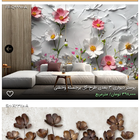
FR-Q۹۹۹۷-A
پوستر دیواری ۳ بعدی طرح گل برجسته وحشی
۳۹۸,۰۰۰ تومان/ مترمربع
SH-X۲۳۷۸-A