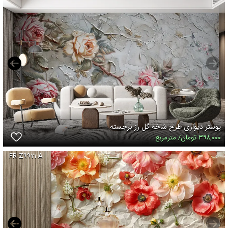
پوستر دیواری طرح شاخه گل رز برجسته
۳۹۸,۰۰۰ تومان/ مترمربع
FR-Z۹۹۷۱-A