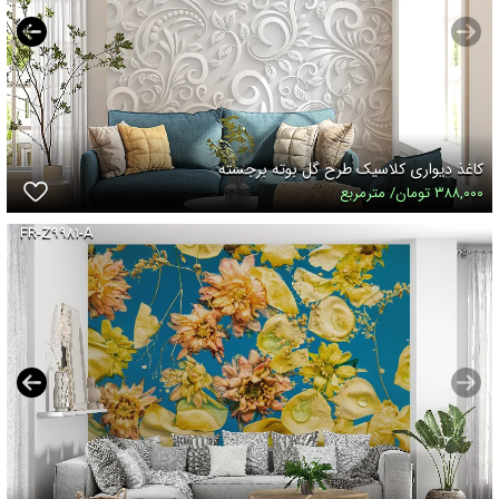
کاغذ دیواری کلاسیک طرح گل بوته برجسته
۳۸۸,۰۰۰ تومان/ مترمربع
FR-Z۹۹۸۱-A