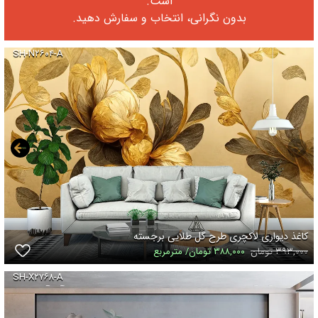
است.
بدون نگرانی، انتخاب و سفارش دهید.
SH-N۲۶۰۴-A
کاغذ دیواری لاکچری طرح گل طلایی برجسته
۳۹۳,۰۰۰ تومان
۳۸۸,۰۰۰ تومان/ مترمربع
SH-X۲۷۶۸-A