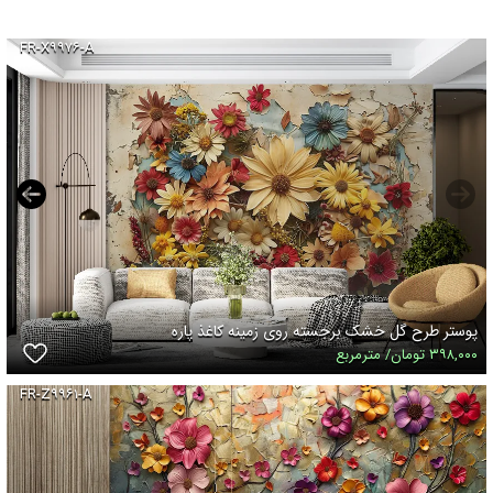
FR-X۹۹۷۶-A
پوستر طرح گل خشک برجسته روی زمینه کاغذ پاره
۳۹۸,۰۰۰ تومان/ مترمربع
FR-Z۹۹۶۱-A