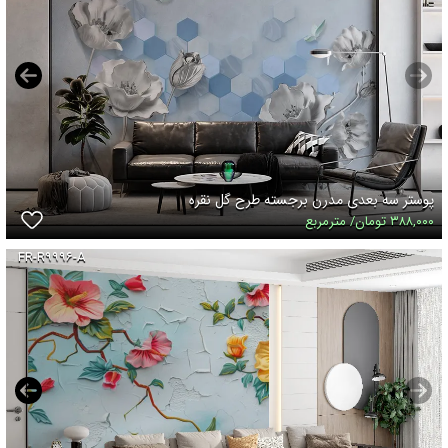
پوستر سه بعدی مدرن برجسته طرح گل نقره
۳۸۸,۰۰۰ تومان/ مترمربع
FR-R۹۹۹۶-A