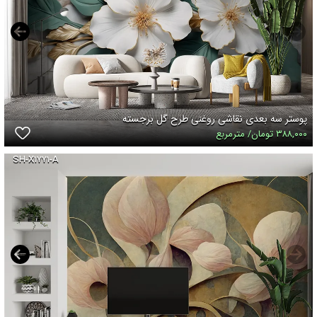
پوستر سه بعدی نقاشی روغنی طرح گل برجسته
۳۸۸,۰۰۰ تومان/ مترمربع
SH-X۱۷۷۱-A