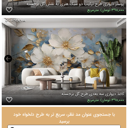
پوستر دیواری طرح ترکیب دو سبک هنری به نقش گل برجسته
۳۹۸,۰۰۰ تومان/ مترمربع
OT-R۹۲۸۹-A
کاغذ دیواری سه بعدی طرح گل برجسته
۳۹۸,۰۰۰ تومان/ مترمربع
با جستجوی عنوان مد نظر، سریع تر به طرح دلخواه خود
برسید