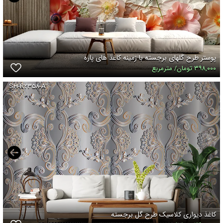
پوستر طرح گلهای برجسته با زمینه کاغذ های پاره
۳۹۸,۰۰۰ تومان/ مترمربع
SH-R۲۳۵۸-A
کاغذ دیواری کلاسیک طرح گل برجسته