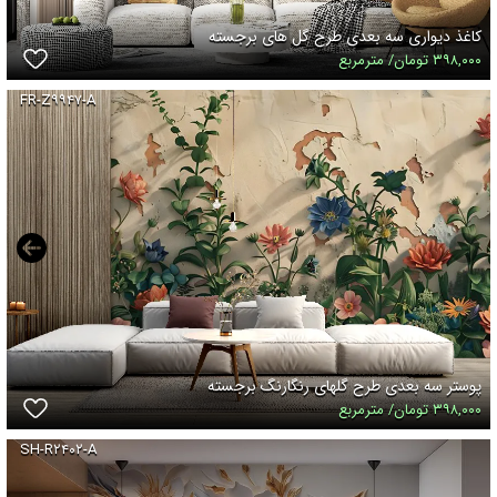
کاغذ دیواری سه بعدی طرح گل های برجسته
۳۹۸,۰۰۰ تومان/ مترمربع
FR-Z۹۹۴۷-A
پوستر سه بعدی طرح گلهای رنگارنگ برجسته
۳۹۸,۰۰۰ تومان/ مترمربع
SH-R۲۴۰۲-A