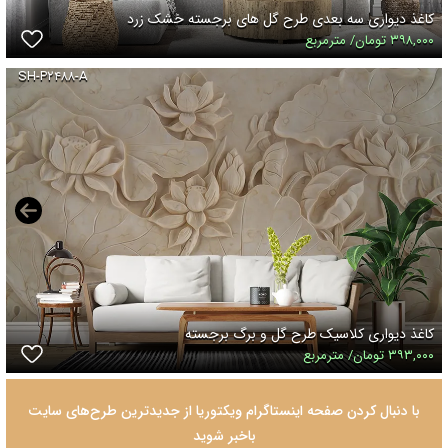
کاغذ دیواری سه بعدی طرح گل های برجسته خشک زرد
۳۹۸,۰۰۰ تومان/ مترمربع
SH-P۲۴۸۸-A
کاغذ دیواری کلاسیک طرح گل و برگ برجسته
۳۹۳,۰۰۰ تومان/ مترمربع
با دنبال کردن صفحه اینستاگرام ویکتوریا از جدیدترین طرح‌های سایت
باخبر شوید