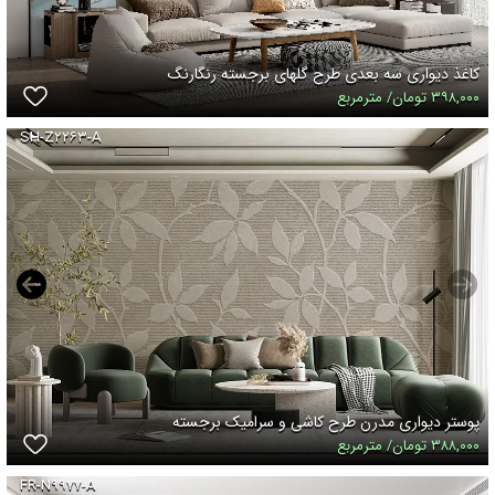
کاغذ دیواری سه بعدی طرح گلهای برجسته رنگارنگ
۳۹۸,۰۰۰ تومان/ مترمربع
SH-Z۲۲۶۳-A
پوستر دیواری مدرن طرح کاشی و سرامیک برجسته
۳۸۸,۰۰۰ تومان/ مترمربع
FR-N۹۹۷۷-A