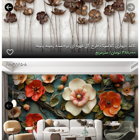
کاغذ دیواری کلاسیک طرح گل قهوه ای برجسته زمینه پتینه
۳۸۸,۰۰۰ تومان/ مترمربع
FR-P۹۹۶۵-A