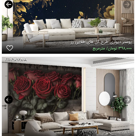
پوستر دیواری طرح گل های طلایی رز
۳۹۸,۰۰۰ تومان/ مترمربع
FR-P۱۰۹۶۸-A