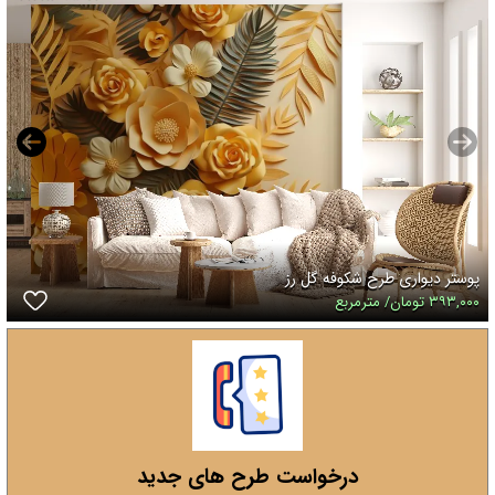
پوستر دیواری طرح شکوفه گل رز
۳۹۳,۰۰۰ تومان/ مترمربع
درخواست طرح های جدید