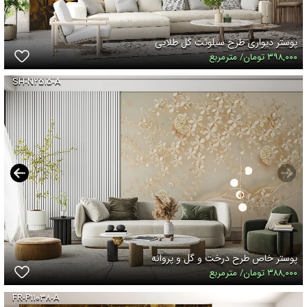
پوستر دیواری طرح سیلوئت گل طلایی
۳۹۸,۰۰۰ تومان/ مترمربع
SH-N۲۵۱۵-A
پوستر خاص طرح درخت و گل و پروانه
۳۸۸,۰۰۰ تومان/ مترمربع
FR-P۱۱۰۳۸-A