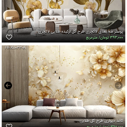
پوستر سه بعدی لاکچری طرح گل ارکیده طلایی لاکچری
۳۹۳,۰۰۰ تومان/ مترمربع
FR-X۱۱۰۳۳-A
کاغذ دیواری طرح گل طلایی
۳۹۸,۰۰۰ تومان/ مترمربع