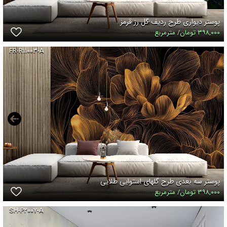
پوستر دیواری طرح ردیف گل رز قرمز
۳۹۸,۰۰۰ تومان/ مترمربع
FR-R۱۱۰۰۳-A
پوستر سه بعدی طرح گلهای استوایی طلایی
۳۹۸,۰۰۰ تومان/ مترمربع
SH-P۲۰۰۷-A