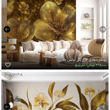
پوستر دیواری طرح گل لوکس طلایی
۳۹۸,۰۰۰ تومان/ مترمربع
SH-Q۹۶۲۳-A