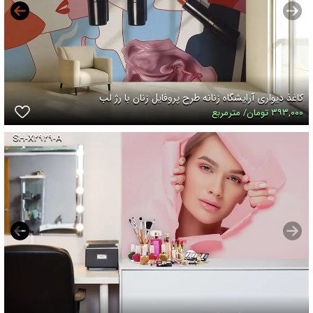
کاغذ دیواری آرایشگاه زنانه طرح پروفایل زنان با رژ لب
۳۹۳,۰۰۰ تومان/ مترمربع
SH-X۲۹۲۹-A