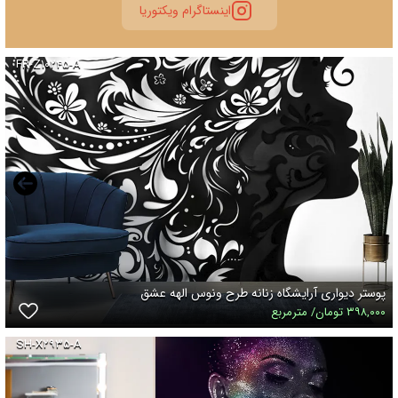
اینستاگرام ویکتوریا
FR-Z۱۰۲۴۵-A
پوستر دیواری آرایشگاه زنانه طرح ونوس الهه عشق
۳۹۸,۰۰۰ تومان/ مترمربع
SH-X۲۹۳۵-A