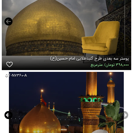
پوستر سه بعدی طرح گنبدطلایی امام حسین(ع)
۳۹۸,۰۰۰ تومان/ مترمربع
OT-N۷۳۶۰-A