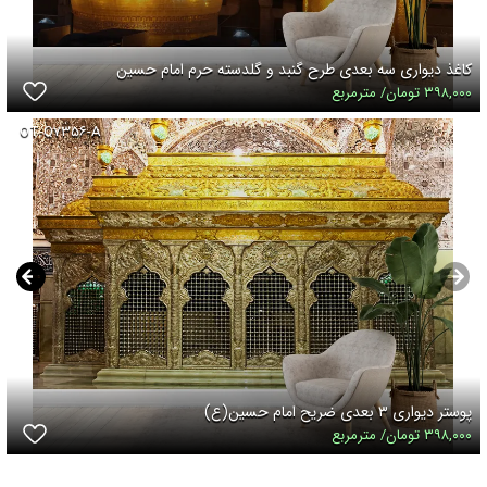
کاغذ دیواری سه بعدی طرح گنبد و گلدسته حرم امام حسین
۳۹۸,۰۰۰ تومان/ مترمربع
OT-Q۷۳۵۶-A
پوستر دیواری ۳ بعدی ضریح امام حسین(ع)
۳۹۸,۰۰۰ تومان/ مترمربع