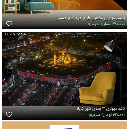
پوستر دیواری مذهبی طرح حرم امام حسین
۳۹۸,۰۰۰ تومان/ مترمربع
OT-P۷۳۵۸-A
کاغذ دیواری ۳ بعدی شهر کربلا
۴۲۸,۰۰۰ تومان/ مترمربع