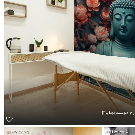
طرح مجسمه بودا و گل
SH-P۳۸۳۲-A
FR-N۵۴۳۹-A