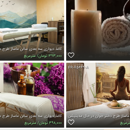
کاغذ دیواری سه بعدی سالن ماساژ طرح 
۳۹۳,۰۰۰ تومان/ مترمربع
FR-R۵۴۶۹-A
 ماساژ طرح دختر جوان در حال مدیتیشن
کاغذ دیواری سه بعدی سالن ماساژ طرح س
۳۹۸,۰۰۰ تومان/ مترمربع