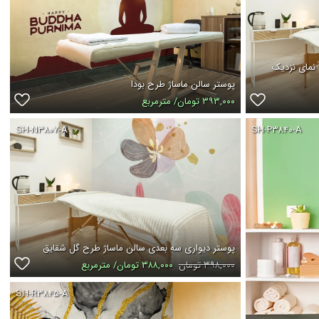
نمای نزدیک
پوستر سالن ماساژ طرح بودا
۳۹۳,۰۰۰ تومان/ مترمربع
SH-N۳۸۰۷-A
SH-P۳۸۴۰-A
پوستر دیواری سه بعدی سالن ماساژ طرح گل شقایق
۳۹۸,۰۰۰ تومان
۳۸۸,۰۰۰ تومان/ مترمربع
SH-R۳۸۴۵-A