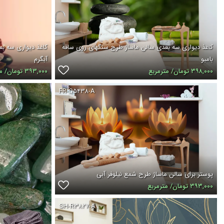
کاغذ دیواری سه بعدی سالن ماساژ طرح سنگهای روی ساقه
کاغذ دیواری سه ب
بامبو
آبگرم
۳۹۸,۰۰۰ تومان/ مترمربع
۳۹۳,۰۰۰ تومان/ مترمربع
FR-Q۵۴۳۸-A
پوستر برای سالن ماساژ طرح شمع نیلوفر آبی
۳۹۳,۰۰۰ تومان/ مترمربع
SH-R۳۸۲۷-A