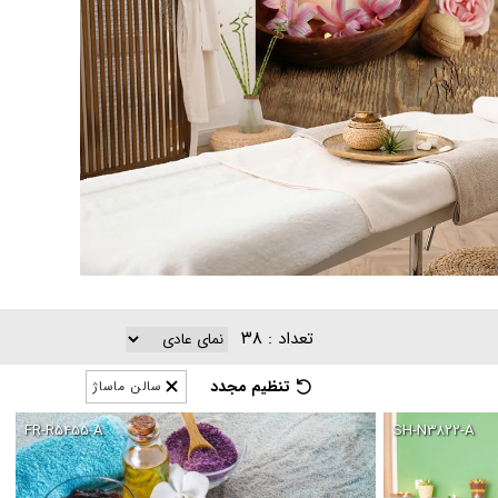
۳۸
تعداد :
تنظیم مجدد
سالن ماساژ
FR-R۵۴۵۵-A
SH-N۳۸۲۲-A