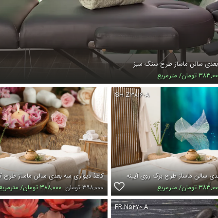
بعدی سالن ماساژ طرح سنگ سبز
۳۸۳, تومان/ مترمربع
SH-Z۳۸۱۶-A
دی سالن ماساژ طرح برگ روی آیینه
کاغذ دیواری سه بعدی سالن ماساژ طرح 
۳۸۳, تومان/ مترمربع
۳۹۸,۰۰۰ تومان
۳۸۸,۰۰۰ تومان/ مترمربع
FR-N۵۴۷۰-A