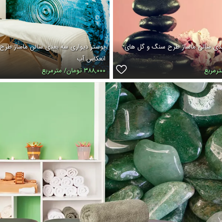
عدی سالن ماساژ طرح سنگ و گل های
پوستر دیواری سه بعدی سالن ماساژ طرح 
انعکاس آب
۳۸۸,۰۰۰ تومان/ مترمربع