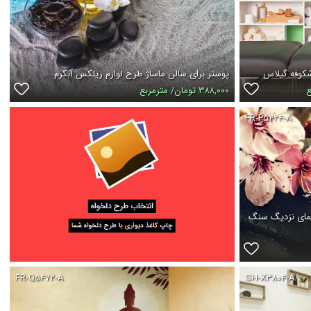
شکوفه گیلاس
پوستر برای سالن ماساژ طرح لوازم ریلکس آبگرم
۳۸۸,۰۰۰ تومان/ مترمربع
FR-P۵۴۲۴-A
نمای نزدیگ سنگ
FR-Q۵۴۷۲-A
SH-X۳۸۰۴-A