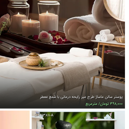
پوستر سالن ماساژ طرح میز رایحه درمانی با شمع معطر
۳۹۸,۰۰۰ تومان/ مترمربع
SH-N۳۸۱۱-A