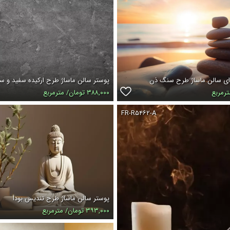
ای سالن ماساژ طرح سنگ ذن
پوستر سالن ماساژ طرح ارکیده سفید و 
۳۸۸,۰۰۰ تومان/ مترمربع
FR-R۵۴۶۲-A
پوستر سالن ماساژ طرح تندیس بودا
۳۹۳,۰۰۰ تومان/ مترمربع