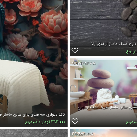
طرح سنگ ماساژ از نمای بالا
SH-N۳۸۳۷-A
 بعدی سالن ماساژ طرح اسطوخودوس
کاغذ دیواری سه بعدی برای سالن ماساژ 
۳۹۳,۰۰۰ تومان/ مترمربع
FR-Z۵۴۰۴-A