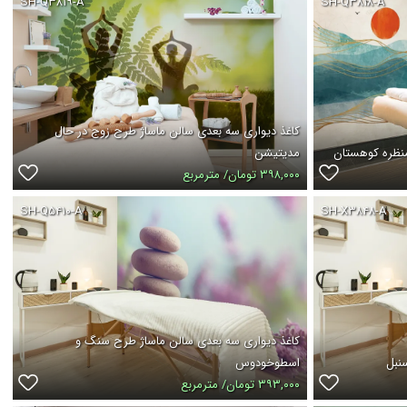
SH-Q۳۸۱۹-A
SH-Q۳۸۱۸-A
کاغذ دیواری سه بعدی سالن ماساژ طرح زوج در حال
منظره کوهستان
مدیتیشن
۳۹۸,۰۰۰ تومان/ مترمربع
SH-Q۵۴۱۰-A
SH-X۳۸۴۸-A
کاغذ دیواری سه بعدی سالن ماساژ طرح سنگ و
نبل
اسطوخودوس
۳۹۳,۰۰۰ تومان/ مترمربع