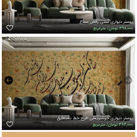
پوستر دیواری سنتی رقص سماع
۳۹۸,۰۰۰ تومان/ مترمربع
OT-Z۱۱۷۱۸-A
پوستر دیواری خوشنویسی طرح خط نستعلیق
۳۹۳,۰۰۰ تومان/ مترمربع