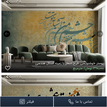
OT-Q۱۱۷۱۳-A
پوستر خوشنویسی طرح اشعار با زمینه اشکال هندسی
۳۹۸,۰۰۰ تومان/ مترمربع
OT-Q۱۱۷۲۲-A
تماس با ما
فیلتر