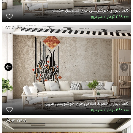
کاغذ دیواری خوشنویسی طرح نستعلیق شکسته
۳۹۸,۰۰۰ تومان/ مترمربع
OT-Q۱۱۶۱۲-A
کاغذ دیواری خطوط اسلامی طرح خوشنویسی عربی
۳۹۸,۰۰۰ تومان/ مترمربع
OT-R۱۱۷۴۶-A