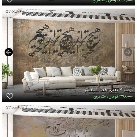
۳۹۳,۰۰۰ تومان/ مترمربع
OT-X۱۱۷۴۳-A
پوستر ۳ بعدی خط نستعلیق
۳۹۸,۰۰۰ تومان/ مترمربع
OT-N۱۱۶۷۷-A