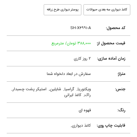
کاغذ دیواری سه بعدی حیوانات
پوستر دیواری طرح زرافه
کد محصول:
SH-X۴۹۹۱-A
قیمت محصول از:
۳۸۸,۰۰۰ تومان/ مترمربع
زمان آماده سازی:
۲ روز کاری
متراژ:
سفارش در ابعاد دلخواه شما
جنس:
ویکتوریا,
گراسیا,
شایلین,
استیکر پشت چسبدار,
راک,
کاغذ ایرانی
رنگ:
قهوه ای
قابلیت چاپ روی:
کاغذ دیواری,