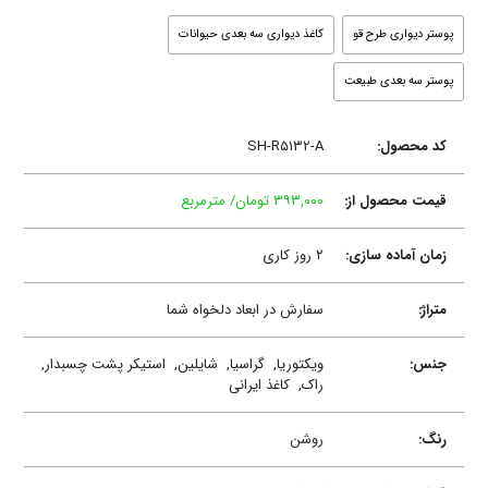
پوستر دیواری طرح قو
کاغذ دیواری سه بعدی حیوانات
پوستر سه بعدی طبیعت
کد محصول:
SH-R۵۱۳۲-A
قیمت محصول از:
۳۹۳,۰۰۰ تومان/ مترمربع
زمان آماده سازی:
۲ روز کاری
متراژ:
سفارش در ابعاد دلخواه شما
جنس:
ویکتوریا,
گراسیا,
شایلین,
استیکر پشت چسبدار,
راک,
کاغذ ایرانی
رنگ:
روشن