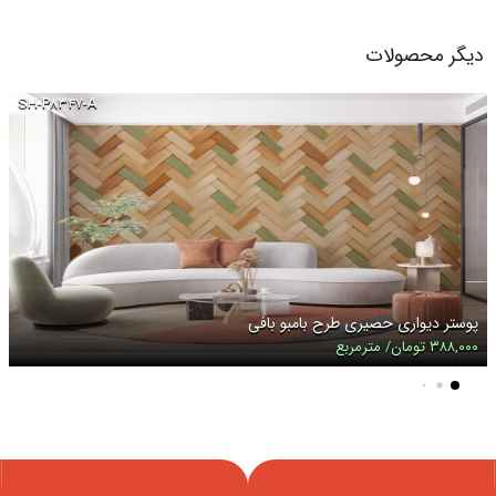
دیگر محصولات
SH-P۸۳۴۷-A
پوستر دیواری حصیری طرح بامبو بافی
۳۸۸,۰۰۰ تومان/ مترمربع