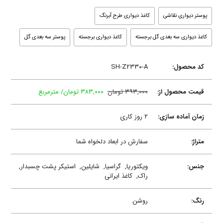
پوستر دیواری نقاشی
کاغذ دیواری طرح آبرنگ
کاغذ دیواری سه بعدی گل برجسته
کاغذ دیواری برجسته
پوستر سه بعدی گل
کد محصول:
SH-Z۲۳۳۰-A
قیمت محصول از:
۳۹۳,۰۰۰ تومان
۳۸۳,۰۰۰ تومان/ مترمربع
زمان آماده سازی:
۲ روز کاری
متراژ:
سفارش در ابعاد دلخواه شما
جنس:
ویکتوریا,
گراسیا,
شایلین,
استیکر پشت چسبدار,
راک,
کاغذ ایرانی
رنگ:
روشن