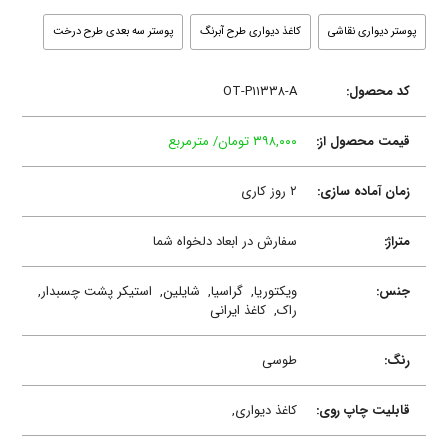
پوستر دیواری نقاشی
کاغذ دیواری طرح آبرنگ
پوستر سه بعدی طرح درخت
کد محصول:
OT-P۱۱۳۳۸-A
قیمت محصول از:
۳۹۸,۰۰۰ تومان/ مترمربع
زمان آماده سازی:
۲ روز کاری
متراژ:
سفارش در ابعاد دلخواه شما
جنس:
ویکتوریا,
گراسیا,
شایلین,
استیکر پشت چسبدار,
راک,
کاغذ ایرانی
رنگ:
طوسی
قابلیت چاپ روی:
کاغذ دیواری,