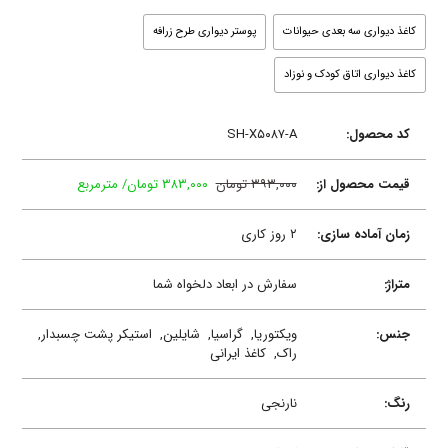
کاغذ دیواری سه بعدی حیوانات
پوستر دیواری طرح زرافه
کاغذ دیواری اتاق کودک و نوزاد
کد محصول:
SH-X۵۰۸۷-A
قیمت محصول از:
۳۹۳,۰۰۰ تومان
۳۸۳,۰۰۰ تومان/ مترمربع
زمان آماده سازی:
۲ روز کاری
متراژ:
سفارش در ابعاد دلخواه شما
جنس:
ویکتوریا,
گراسیا,
شایلین,
استیکر پشت چسبدار,
راک,
کاغذ ایرانی
رنگ:
نارنجی