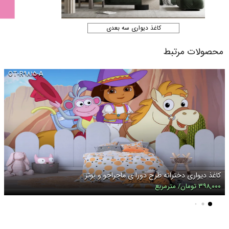
کاغذ دیواری سه بعدی
محصولات مرتبط
OT-R۹۸۱۵-A
کاغذ دیواری دخترانه طرح دورا ی ماجراجو و بوتز
۳۹۸,۰۰۰ تومان/ مترمربع