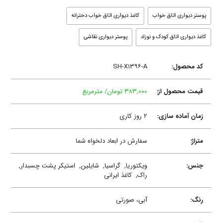
پوستر دیواری اتاق خواب
کاغذ دیواری اتاق خواب دخترانه
کاغذ دیواری اتاق کودک و نوزاد
پوستر دیواری نقاشی
کد محصول:
SH-X۱۳۹۶-A
قیمت محصول از:
۳۸۳,۰۰۰ تومان/ مترمربع
زمان آماده سازی:
۲ روز کاری
متراژ:
سفارش در ابعاد دلخواه شما
جنس:
ویکتوریا,
گراسیا,
شایلین,
استیکر پشت چسبدار,
راک,
کاغذ ایرانی
رنگ:
آبی، صورتی