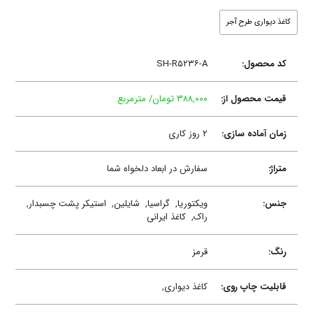
کاغذ دیواری طرح آجر
کد محصول:
SH-R۵۲۳۶-A
قیمت محصول از:
۳۸۸,۰۰۰ تومان/ مترمربع
زمان آماده سازی:
۲ روز کاری
متراژ:
سفارش در ابعاد دلخواه شما
جنس:
ویکتوریا,
گراسیا,
شایلین,
استیکر پشت چسبدار,
راک,
کاغذ ایرانی
رنگ:
قرمز
قابلیت چاپ روی:
کاغذ دیواری,