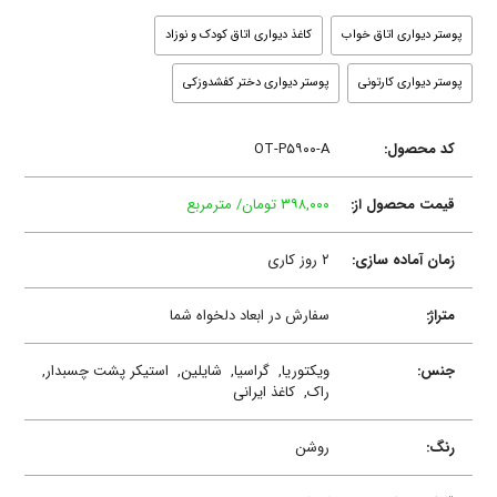
پوستر دیواری اتاق خواب
کاغذ دیواری اتاق کودک و نوزاد
پوستر دیواری کارتونی
پوستر دیواری دختر کفشدوزکی
کد محصول:
OT-P۵۹۰۰-A
قیمت محصول از:
۳۹۸,۰۰۰ تومان/ مترمربع
زمان آماده سازی:
۲ روز کاری
متراژ:
سفارش در ابعاد دلخواه شما
جنس:
ویکتوریا,
گراسیا,
شایلین,
استیکر پشت چسبدار,
راک,
کاغذ ایرانی
رنگ:
روشن