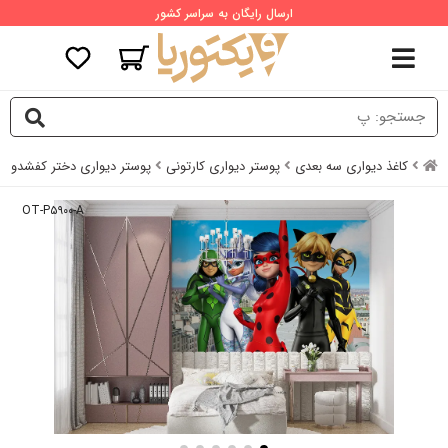
ارسال رایگان به سراسر کشور
کاغذ دیواری سه بعدی
پوستر دیواری کارتونی
پوستر دیواری دختر کفشدوزک
OT-P۵۹۰۰-A