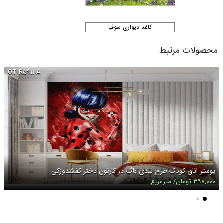
کاغذ دیواری سوفیا
محصولات مرتبط
OT-R۵۹۱۱-A
پوستر اتاق کودک طرح لیدی باگ در کارتون دختر کفشدوزکی
۳۹۸,۰۰۰ تومان/ مترمربع