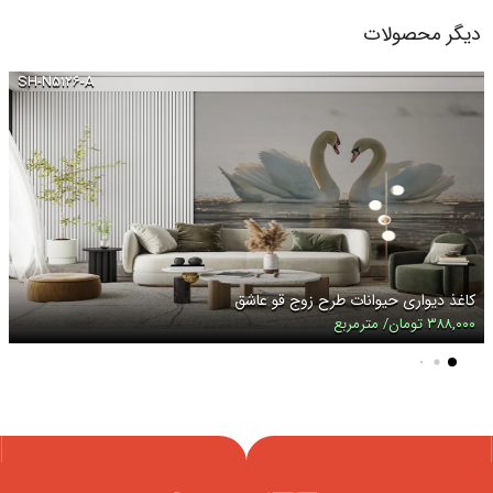
دیگر محصولات
SH-N۵۱۲۶-A
کاغذ دیواری حیوانات طرح زوج قو عاشق
۳۸۸,۰۰۰ تومان/ مترمربع