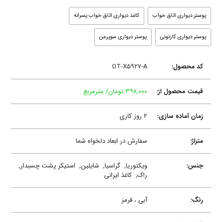
پوستر دیواری اتاق خواب
کاغذ دیواری اتاق خواب پسرانه
پوستر دیواری کارتونی
پوستر دیواری سوپرمن
کد محصول:
OT-X۵۹۲۷-A
قیمت محصول از:
۳۹۸,۰۰۰ تومان/ مترمربع
زمان آماده سازی:
۲ روز کاری
متراژ:
سفارش در ابعاد دلخواه شما
جنس:
ویکتوریا,
گراسیا,
شایلین,
استیکر پشت چسبدار,
راک,
کاغذ ایرانی
رنگ:
آبی ، قرمز