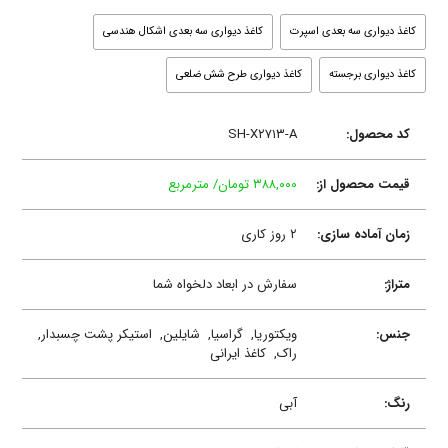
کاغذ دیواری سه بعدی اسپرت
کاغذ دیواری سه بعدی اشکال هندسی
کاغذ دیواری برجسته
کاغذ دیواری طرح شش ضلعی
کد محصول:
SH-X۲۷۱۳-A
قیمت محصول از:
۳۸۸,۰۰۰ تومان/ مترمربع
زمان آماده سازی:
۲ روز کاری
متراژ:
سفارش در ابعاد دلخواه شما
جنس:
ویکتوریا,
گراسیا,
شایلین,
استیکر پشت چسبدار,
راک,
کاغذ ایرانی
رنگ:
آبی