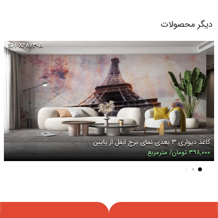
دیگر محصولات
SH-X۶۸۷۳-A
کاغذ دیواری ۳ بعدی نمای برج ایفل از پایین
۳۹۸,۰۰۰ تومان/ مترمربع