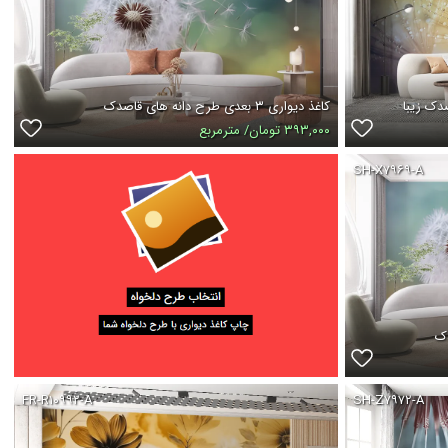
دک زیبا
کاغذ دیواری ۳ بعدی طرح دانه های قاصدک
۳۹۳,۰۰۰ تومان/ مترمربع
SH-X۷۹۶۹-A
FR-R۱۰۹۹۲-A
SH-Z۷۹۷۲-A