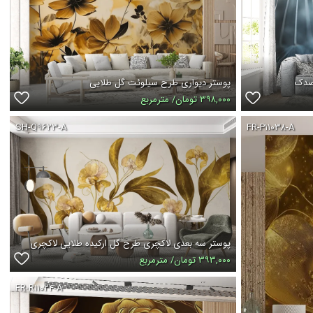
پوستر دیواری طرح سیلوئت گل طلایی
۳۹۸,۰۰۰ تومان/ مترمربع
SH-Q۹۶۲۳-A
FR-P۱۱۰۳۸-A
پوستر سه بعدی لاکچری طرح گل ارکیده طلایی لاکچری
۳۹۳,۰۰۰ تومان/ مترمربع
FR-R۱۱۰۲۴-A