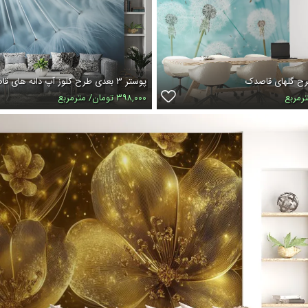
رح گلهای قاصدک
پوستر ۳ بعدی طرح کلوز آپ دانه های قاصدک
۳۹۸,۰۰۰ تومان/ مترمربع