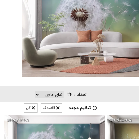
۲۴
تعداد :
تنظیم مجدد
قاصدک
گل
SH-X۷۹۶۹-A
SH-N۸۵۰۴-A