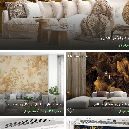
ح گل لوکس طلایی
FR-R۱۱۰۰۳-A
ح گلهای استوایی طلایی
کاغذ دیواری طرح گل های رز طلایی
۳۹۸,۰۰۰ تومان/ مترمربع
FR-Q۱۱۰۵۲-A