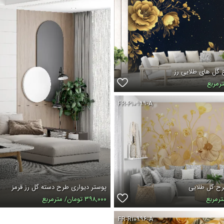
 گل های طلایی رز
FR-P۱۰۹۹۹-A
رح گل طلایی
پوستر دیواری طرح دسته گل رز قرمز
۳۹۸,۰۰۰ تومان/ مترمربع
FR-R۱۰۹۹۶-A