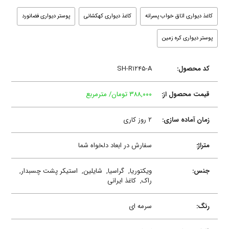
کاغذ دیواری اتاق خواب پسرانه
کاغذ دیواری کهکشانی
پوستر دیواری فضانورد
پوستر دیواری کره زمین
کد محصول:
SH-R۱۲۴۵-A
قیمت محصول از:
۳۸۸,۰۰۰ تومان/ مترمربع
زمان آماده سازی:
۲ روز کاری
متراژ:
سفارش در ابعاد دلخواه شما
جنس:
ویکتوریا,
گراسیا,
شایلین,
استیکر پشت چسبدار,
راک,
کاغذ ایرانی
رنگ:
سرمه ای