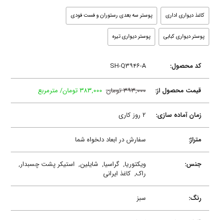
کاغذ دیواری اداری
پوستر سه بعدی رستوران و فست فودی
پوستر دیواری کبابی
پوستر دیواری تیره
کد محصول:
SH-Q۳۹۴۶-A
قیمت محصول از:
۳۹۳,۰۰۰ تومان
۳۸۳,۰۰۰ تومان/ مترمربع
زمان آماده سازی:
۲ روز کاری
متراژ:
سفارش در ابعاد دلخواه شما
جنس:
ویکتوریا,
گراسیا,
شایلین,
استیکر پشت چسبدار,
راک,
کاغذ ایرانی
رنگ:
سبز