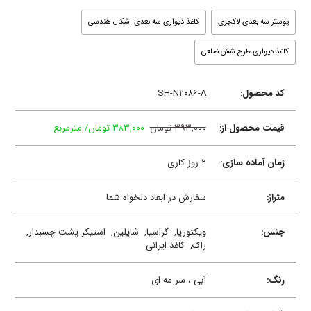
پوستر سه بعدی لاکچری
کاغذ دیواری سه بعدی اشکال هندسی
کاغذ دیواری طرح شش ضلعی
کد محصول:
SH-N۲۰۸۶-A
قیمت محصول از:
۳۹۳,۰۰۰ تومان
۳۸۳,۰۰۰ تومان/ مترمربع
زمان آماده سازی:
۲ روز کاری
متراژ:
سفارش در ابعاد دلخواه شما
جنس:
ویکتوریا,
گراسیا,
شایلین,
استیکر پشت چسبدار,
راک,
کاغذ ایرانی
رنگ:
آبی ، سر مه ای