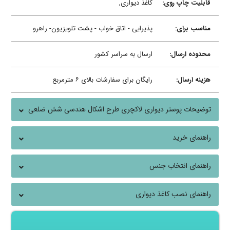
قابلیت چاپ روی:
کاغذ دیواری,
مناسب برای:
پذیرایی - اتاق خواب - پشت تلویزیون- راهرو
محدوده ارسال:
ارسال به سراسر کشور
هزینه ارسال:
رایگان برای سفارشات بالای ۶ مترمربع
توضیحات پوستر دیواری لاکچری طرح اشکال هندسی شش ضلعی
آبی
راهنمای خرید
راهنمای انتخاب جنس
راهنمای نصب کاغذ دیواری