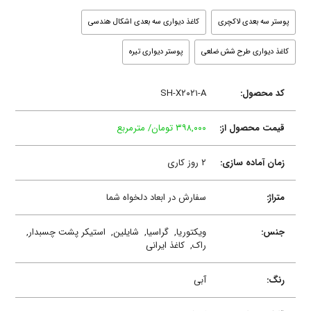
پوستر سه بعدی لاکچری
کاغذ دیواری سه بعدی اشکال هندسی
کاغذ دیواری طرح شش ضلعی
پوستر دیواری تیره
کد محصول:
SH-X۲۰۲۱-A
قیمت محصول از:
۳۹۸,۰۰۰ تومان/ مترمربع
زمان آماده سازی:
۲ روز کاری
متراژ:
سفارش در ابعاد دلخواه شما
جنس:
ویکتوریا,
گراسیا,
شایلین,
استیکر پشت چسبدار,
راک,
کاغذ ایرانی
رنگ:
آبی