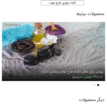
کاغذ دیواری طرح چوب
محصولات مرتبط
FR-R۵۴۵۵-A
پوستر برای سالن ماساژ طرح لوازم ریلکس آبگرم
۳۸۸,۰۰۰ تومان/ مترمربع
دیگر محصولات