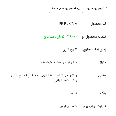
کاغذ دیواری اداری
پوستر دیواری سالن ماساژ
کد محصول:
FR-R۵۴۶۹-A
قیمت محصول از:
۳۹۸,۰۰۰ تومان/ مترمربع
زمان آماده سازی:
۲ روز کاری
متراژ:
سفارش در ابعاد دلخواه شما
جنس:
ویکتوریا,
گراسیا,
شایلین,
استیکر پشت چسبدار,
راک,
کاغذ ایرانی
رنگ:
تیره
قابلیت چاپ روی:
کاغذ دیواری,