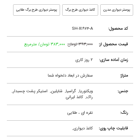
پوستر دیواری مدرن
کاغذ دیواری طرح برگ
پوستر دیواری طرح برگ طلایی
کد محصول:
SH-X۱۹۷۴-A
قیمت محصول از:
۳۹۳,۰۰۰ تومان
۳۸۳,۰۰۰ تومان/ مترمربع
زمان آماده سازی:
۲ روز کاری
متراژ:
سفارش در ابعاد دلخواه شما
جنس:
ویکتوریا,
گراسیا,
شایلین,
استیکر پشت چسبدار,
راک,
کاغذ ایرانی
رنگ:
نقره ای ، طلایی
قابلیت چاپ روی:
کاغذ دیواری,