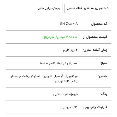
کاغذ دیواری سه بعدی اشکال هندسی
پوستر دیواری مدرن
کد محصول:
SH-Z۱۸۰۴-A
قیمت محصول از:
۳۸۸,۰۰۰ تومان/ مترمربع
زمان آماده سازی:
۲ روز کاری
متراژ:
سفارش در ابعاد دلخواه شما
جنس:
ویکتوریا,
گراسیا,
شایلین,
استیکر پشت چسبدار,
راک,
کاغذ ایرانی
رنگ:
فیروزه ای ، طلایی
قابلیت چاپ روی:
کاغذ دیواری,