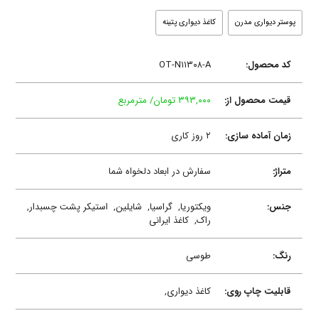
پوستر دیواری مدرن
کاغذ دیواری پتینه
کد محصول:
OT-N۱۱۳۰۸-A
قیمت محصول از:
۳۹۳,۰۰۰ تومان/ مترمربع
زمان آماده سازی:
۲ روز کاری
متراژ:
سفارش در ابعاد دلخواه شما
جنس:
ویکتوریا,
گراسیا,
شایلین,
استیکر پشت چسبدار,
راک,
کاغذ ایرانی
رنگ:
طوسی
قابلیت چاپ روی:
کاغذ دیواری,