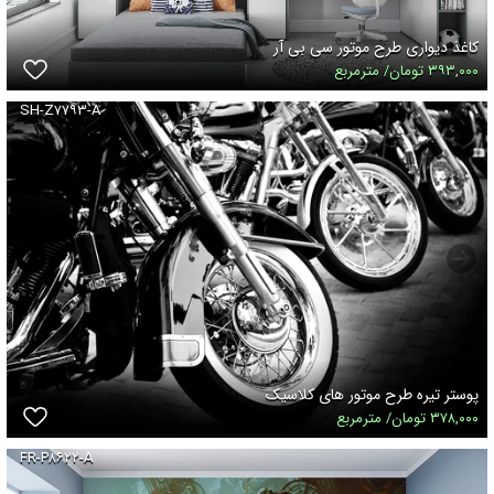
کاغذ دیواری طرح موتور سی بی آر
۳۹۳,۰۰۰ تومان/ مترمربع
SH-Z۷۷۹۳-A
پوستر تیره طرح موتور های کلاسیک
۳۷۸,۰۰۰ تومان/ مترمربع
FR-P۸۶۲۲-A