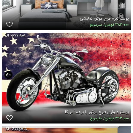
پوستر تیره طرح موتور نمایشی
۳۸۳,۰۰۰ تومان/ مترمربع
SH-R۷۷۱۸-A
پوستر دیواری طرح موتور با پرچم آمریکا
۳۹۳,۰۰۰ تومان/ مترمربع
SH-Z۷۷۸۵-A