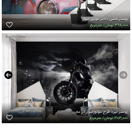
پوستر فشن دختر موتور سوار
۳۹۸,۰۰۰ تومان/ مترمربع
SH-R۷۷۱۹-A
پوستر تیره طرح موتورسوار در مه
۳۸۳,۰۰۰ تومان/ مترمربع