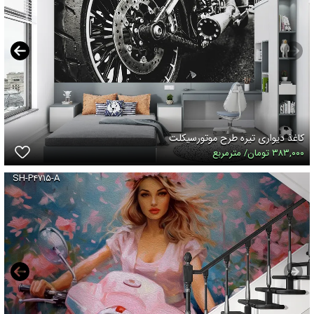
کاغذ دیواری تیره طرح موتورسیکلت
۳۸۳,۰۰۰ تومان/ مترمربع
SH-P۴۷۱۵-A