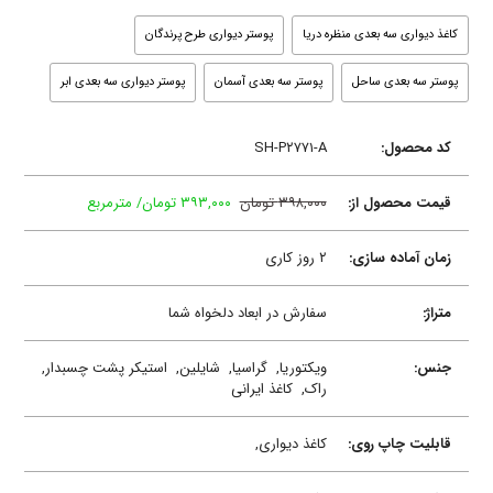
کاغذ دیواری سه بعدی منظره دریا
پوستر دیواری طرح پرندگان
پوستر سه بعدی ساحل
پوستر سه بعدی آسمان
پوستر دیواری سه بعدی ابر
کد محصول:
SH-P۲۷۷۱-A
قیمت محصول از:
۳۹۸,۰۰۰ تومان
۳۹۳,۰۰۰ تومان/ مترمربع
زمان آماده سازی:
۲ روز کاری
متراژ:
سفارش در ابعاد دلخواه شما
جنس:
ویکتوریا,
گراسیا,
شایلین,
استیکر پشت چسبدار,
راک,
کاغذ ایرانی
قابلیت چاپ روی:
کاغذ دیواری,