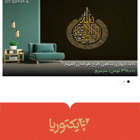
OT-Q۱۲۶۷۶-A
کاغذ دیواری مذهبی طرح هو الحی القیوم
۳۹۸,۰۰۰ تومان/ مترمربع