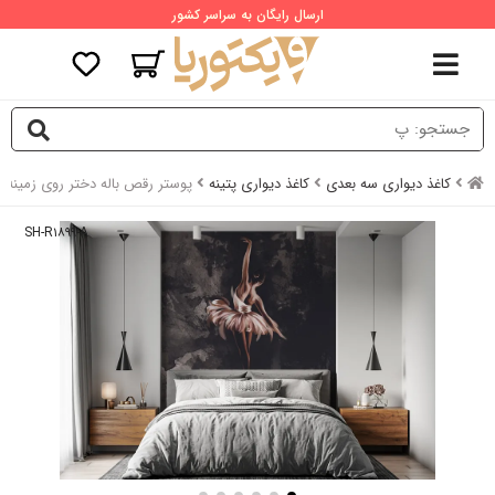
ارسال رایگان به سراسر کشور
کاغذ دیواری سه بعدی
کاغذ دیواری پتینه
پوستر رقص باله دختر روی زمینه پ
SH-R۱۸۹۹-A