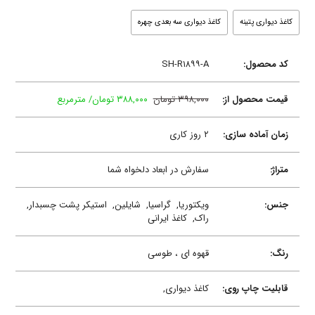
کاغذ دیواری پتینه
کاغذ دیواری سه بعدی چهره
کد محصول:
SH-R۱۸۹۹-A
قیمت محصول از:
۳۹۸,۰۰۰ تومان
۳۸۸,۰۰۰ تومان/ مترمربع
زمان آماده سازی:
۲ روز کاری
متراژ:
سفارش در ابعاد دلخواه شما
جنس:
ویکتوریا,
گراسیا,
شایلین,
استیکر پشت چسبدار,
راک,
کاغذ ایرانی
رنگ:
قهوه ای ، طوسی
قابلیت چاپ روی:
کاغذ دیواری,