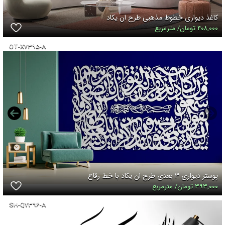
کاغذ دیواری خطوط مذهبی طرح ان یکاد
۴۰۸,۰۰۰ تومان/ مترمربع
OT-X۷۳۹۵-A
پوستر دیواری ۳ بعدی طرح ان یکاد با خط رقاع
۳۹۳,۰۰۰ تومان/ مترمربع
SH-Q۷۳۹۶-A