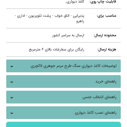
قابلیت چاپ روی:
کاغذ دیواری,
مناسب برای:
پذیرایی - اتاق خواب - پشت تلویزیون - اداری -
راهرو
محدوده ارسال:
ارسال به سراسر کشور
هزینه ارسال:
رایگان برای سفارشات بالای ۶ مترمربع
توضیحات کاغذ دیواری سنگ طرح مرمر جوهری لاکچری
راهنمای خرید
راهنمای انتخاب جنس
راهنمای نصب کاغذ دیواری