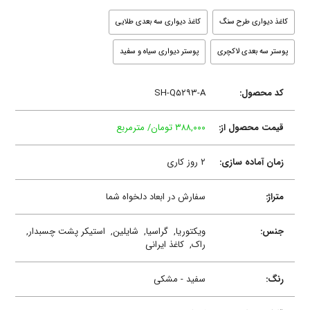
کاغذ دیواری طرح سنگ
کاغذ دیواری سه بعدی طلایی
پوستر سه بعدی لاکچری
پوستر دیواری سیاه و سفید
کد محصول:
SH-Q۵۲۹۳-A
قیمت محصول از:
۳۸۸,۰۰۰ تومان/ مترمربع
زمان آماده سازی:
۲ روز کاری
متراژ:
سفارش در ابعاد دلخواه شما
جنس:
ویکتوریا,
گراسیا,
شایلین,
استیکر پشت چسبدار,
راک,
کاغذ ایرانی
رنگ:
سفید - مشکی