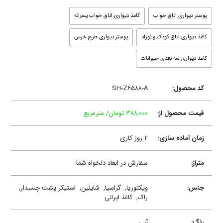
پوستر دیواری اتاق خواب
کاغذ دیواری اتاق خواب پسرانه
کاغذ دیواری اتاق کودک و نوزاد
پوستر دیواری طرح خرس
کاغذ دیواری سه بعدی حیوانات
کد محصول:
SH-Z۶۵۸۸-A
قیمت محصول از:
۳۸۸,۰۰۰ تومان/ مترمربع
زمان آماده سازی:
۲ روز کاری
متراژ:
سفارش در ابعاد دلخواه شما
جنس:
ویکتوریا,
گراسیا,
شایلین,
استیکر پشت چسبدار,
راک,
کاغذ ایرانی
رنگ:
آبی