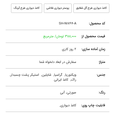
کاغذ دیواری طرح گل شقایق
پوستر دیواری نقاشی
کاغذ دیواری طرح آبرنگ
کد محصول:
SH-N۱۷۶۴-A
قیمت محصول از:
۳۸۸,۰۰۰ تومان/ مترمربع
زمان آماده سازی:
۲ روز کاری
متراژ:
سفارش در ابعاد دلخواه شما
جنس:
ویکتوریا,
گراسیا,
شایلین,
استیکر پشت چسبدار,
راک,
کاغذ ایرانی
رنگ:
صورتی، آبی
قابلیت چاپ روی:
کاغذ دیواری,