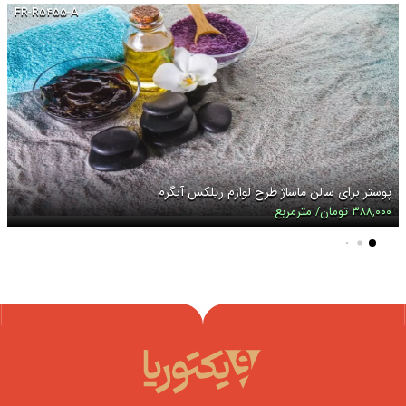
FR-R۵۴۵۵-A
پوستر برای سالن ماساژ طرح لوازم ریلکس آبگرم
۳۸۸,۰۰۰ تومان/ مترمربع