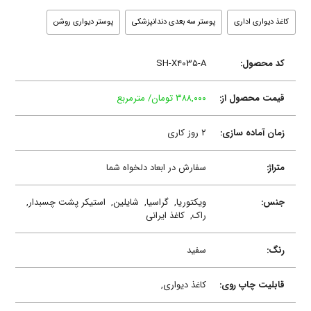
کاغذ دیواری اداری
پوستر سه بعدی دندانپزشکی
پوستر دیواری روشن
کد محصول:
SH-X۴۰۳۵-A
قیمت محصول از:
۳۸۸,۰۰۰ تومان/ مترمربع
زمان آماده سازی:
۲ روز کاری
متراژ:
سفارش در ابعاد دلخواه شما
جنس:
ویکتوریا,
گراسیا,
شایلین,
استیکر پشت چسبدار,
راک,
کاغذ ایرانی
رنگ:
سفید
قابلیت چاپ روی:
کاغذ دیواری,