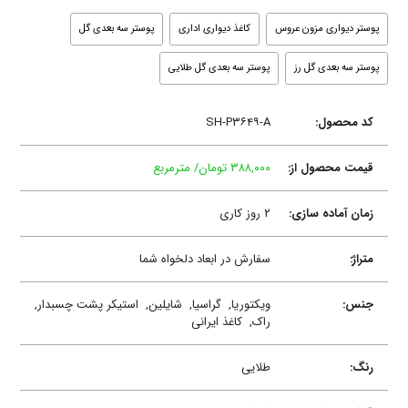
پوستر دیواری مزون عروس
کاغذ دیواری اداری
پوستر سه بعدی گل
پوستر سه بعدی گل رز
پوستر سه بعدی گل طلایی
کد محصول:
SH-P۳۶۴۹-A
قیمت محصول از:
۳۸۸,۰۰۰ تومان/ مترمربع
زمان آماده سازی:
۲ روز کاری
متراژ:
سفارش در ابعاد دلخواه شما
جنس:
ویکتوریا,
گراسیا,
شایلین,
استیکر پشت چسبدار,
راک,
کاغذ ایرانی
رنگ:
طلایی