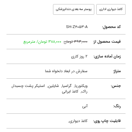
کاغذ دیواری اداری
پوستر سه بعدی دندانپزشکی
کد محصول:
SH-Z۴۰۵۳-A
قیمت محصول از:
۳۹۳,۰۰۰ تومان
۳۸۸,۰۰۰ تومان/ مترمربع
زمان آماده سازی:
۲ روز کاری
متراژ:
سفارش در ابعاد دلخواه شما
جنس:
ویکتوریا,
گراسیا,
شایلین,
استیکر پشت چسبدار,
راک,
کاغذ ایرانی
رنگ:
آبی
قابلیت چاپ روی:
کاغذ دیواری,