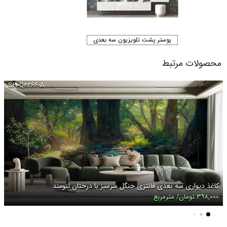
پوستر پشت تلویزیون سه بعدی
محصولات مرتبط
SH-Q۴۲۶۶-A
کاغذ دیواری سه بعدی فانتزی جنگل سرسبز با درختان تنومند
۳۹۸,۰۰۰ تومان/ مترمربع