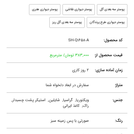
پوستر سه بعدی گل
پوستر دیواری نقاشی
پوستر دیواری هنری
پوستر دیواری طرح پرندگان
پوستر سه بعدی گل ریز
کد محصول:
SH-Q۱۶۵۸-A
قیمت محصول از:
۳۸۳,۰۰۰ تومان/ مترمربع
زمان آماده سازی:
۲ روز کاری
متراژ:
سفارش در ابعاد دلخواه شما
جنس:
ویکتوریا,
گراسیا,
شایلین,
استیکر پشت چسبدار,
راک,
کاغذ ایرانی
رنگ:
صورتی با پس زمینه سبز