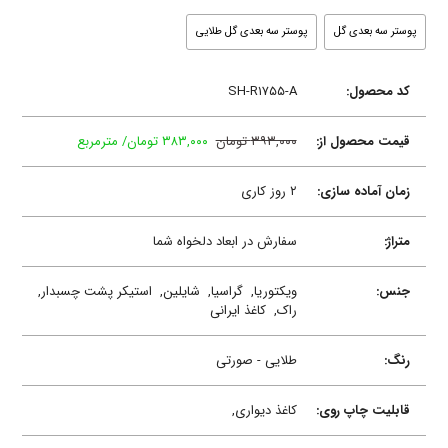
پوستر سه بعدی گل
پوستر سه بعدی گل طلایی
کد محصول:
SH-R۱۷۵۵-A
قیمت محصول از:
۳۹۳,۰۰۰ تومان
۳۸۳,۰۰۰ تومان/ مترمربع
زمان آماده سازی:
۲ روز کاری
متراژ:
سفارش در ابعاد دلخواه شما
جنس:
ویکتوریا,
گراسیا,
شایلین,
استیکر پشت چسبدار,
راک,
کاغذ ایرانی
رنگ:
طلایی - صورتی
قابلیت چاپ روی:
کاغذ دیواری,