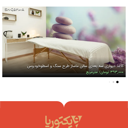
SH-Q۵۴۱۰-A
کاغذ دیواری سه بعدی سالن ماساژ طرح سنگ و اسطوخودوس
۳۹۳,۰۰۰ تومان/ مترمربع