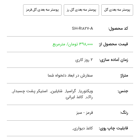
پوستر سه بعدی گل
پوستر سه بعدی گل رز
پوستر سه بعدی گل قرمز
کد محصول:
SH-R۱۸۲۷-A
قیمت محصول از:
۳۹۸,۰۰۰ تومان/ مترمربع
زمان آماده سازی:
۲ روز کاری
متراژ:
سفارش در ابعاد دلخواه شما
جنس:
ویکتوریا,
گراسیا,
شایلین,
استیکر پشت چسبدار,
راک,
کاغذ ایرانی
رنگ:
قرمز - سبز
قابلیت چاپ روی:
کاغذ دیواری,