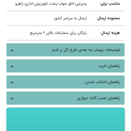
مناسب برای:
پذیرایی-اتاق خواب-پشت تلویزیون-اداری-راهرو
محدوده ارسال:
ارسال به سراسر کشور
هزینه ارسال:
رایگان برای سفارشات بالای ۶ مترمربع
توضیحات پوستر سه بعدی طرح گل رز قرمز
راهنمای خرید
راهنمای انتخاب جنس
راهنمای نصب کاغذ دیواری