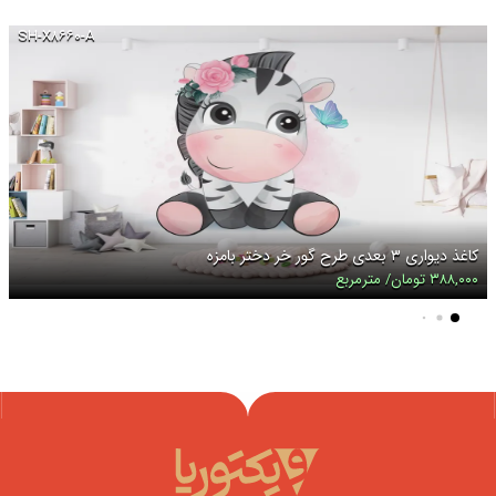
SH-X۸۶۶۰-A
کاغذ دیواری ۳ بعدی طرح گور خر دختر بامزه
۳۸۸,۰۰۰ تومان/ مترمربع