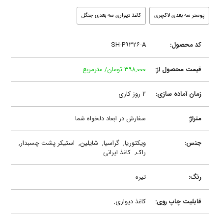
پوستر سه بعدی لاکچری
کاغذ دیواری سه بعدی جنگل
کد محصول:
SH-P۹۳۲۶-A
قیمت محصول از:
۳۹۸,۰۰۰ تومان/ مترمربع
زمان آماده سازی:
۲ روز کاری
متراژ:
سفارش در ابعاد دلخواه شما
جنس:
ویکتوریا,
گراسیا,
شایلین,
استیکر پشت چسبدار,
راک,
کاغذ ایرانی
رنگ:
تیره
قابلیت چاپ روی:
کاغذ دیواری,