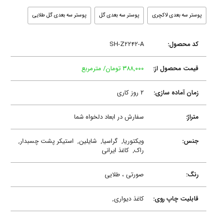
پوستر سه بعدی لاکچری
پوستر سه بعدی گل
پوستر سه بعدی گل طلایی
کد محصول:
SH-Z۲۲۴۲-A
قیمت محصول از:
۳۸۸,۰۰۰ تومان/ مترمربع
زمان آماده سازی:
۲ روز کاری
متراژ:
سفارش در ابعاد دلخواه شما
جنس:
ویکتوریا,
گراسیا,
شایلین,
استیکر پشت چسبدار,
راک,
کاغذ ایرانی
رنگ:
صورتی ، طلایی
قابلیت چاپ روی:
کاغذ دیواری,