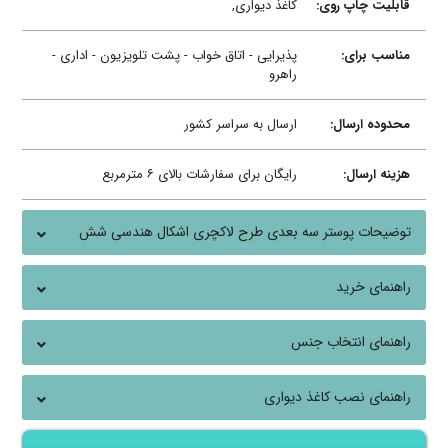
قابلیت چاپ روی:
کاغذ دیواری,
مناسب برای:
پذیرایی - اتاق خواب - پشت تلویزیون - اداری -
راهرو
محدوده ارسال:
ارسال به سراسر کشور
هزینه ارسال:
رایگان برای سفارشات بالای ۶ مترمربع
توضیحات پوستر سه بعدی طرح لاکچری اشکال هندسی شش
ضلعی
راهنمای خرید
راهنمای انتخاب جنس
راهنمای نصب کاغذ دیواری