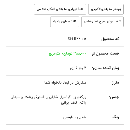
پوستر سه بعدی لاکچری
کاغذ دیواری سه بعدی اشکال هندسی
کاغذ دیواری طرح شش ضلعی
کاغذ دیواری راه راه
کد محصول:
SH-R۲۲۱۱-A
قیمت محصول از:
۳۸۸,۰۰۰ تومان/ مترمربع
زمان آماده سازی:
۲ روز کاری
متراژ:
سفارش در ابعاد دلخواه شما
جنس:
ویکتوریا,
گراسیا,
شایلین,
استیکر پشت چسبدار,
راک,
کاغذ ایرانی
رنگ:
طلایی ، طوسی