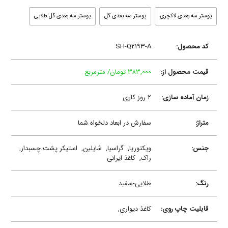
پوستر سه بعدی لاکچری
پوستر سه بعدی گل
پوستر سه بعدی گل طلایی
کد محصول:
SH-Q۲۱۹۳-A
قیمت محصول از:
۳۸۳,۰۰۰ تومان/ مترمربع
زمان آماده سازی:
۲ روز کاری
متراژ:
سفارش در ابعاد دلخواه شما
جنس:
ویکتوریا,
گراسیا,
شایلین,
استیکر پشت چسبدار,
راک,
کاغذ ایرانی
رنگ:
طلایی-سفید
قابلیت چاپ روی:
کاغذ دیواری,