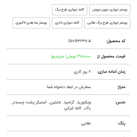
پوستر دیواری مزون عروس
کاغذ دیواری طرح برگ
پوستر دیواری طرح برگ طلایی
کاغذ دیواری اداری
پوستر سه بعدی لاکچری
کد محصول:
SH-R۳۶۳۷-A
قیمت محصول از:
۳۸۸,۰۰۰ تومان/ مترمربع
زمان آماده سازی:
۲ روز کاری
متراژ:
سفارش در ابعاد دلخواه شما
جنس:
ویکتوریا,
گراسیا,
شایلین,
استیکر پشت چسبدار,
راک,
کاغذ ایرانی
رنگ:
طلایی