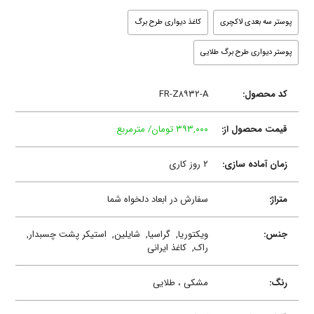
پوستر سه بعدی لاکچری
کاغذ دیواری طرح برگ
پوستر دیواری طرح برگ طلایی
کد محصول:
FR-Z۸۹۳۲-A
قیمت محصول از:
۳۹۳,۰۰۰ تومان/ مترمربع
زمان آماده سازی:
۲ روز کاری
متراژ:
سفارش در ابعاد دلخواه شما
جنس:
ویکتوریا,
گراسیا,
شایلین,
استیکر پشت چسبدار,
راک,
کاغذ ایرانی
رنگ:
مشکی ، طلایی