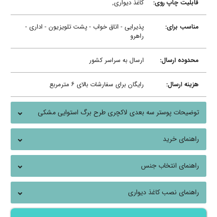
قابلیت چاپ روی:
کاغذ دیواری,
مناسب برای:
پذیرایی - اتاق خواب - پشت تلویزیون - اداری -
راهرو
محدوده ارسال:
ارسال به سراسر کشور
هزینه ارسال:
رایگان برای سفارشات بالای ۶ مترمربع
توضیحات پوستر سه بعدی لاکچری طرح برگ استوایی مشکی
طلایی
راهنمای خرید
راهنمای انتخاب جنس
راهنمای نصب کاغذ دیواری