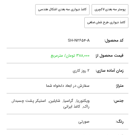
پوستر سه بعدی لاکچری
کاغذ دیواری سه بعدی اشکال هندسی
کاغذ دیواری طرح شش ضلعی
کد محصول:
SH-N۲۶۵۴-A
قیمت محصول از:
۳۸۸,۰۰۰ تومان/ مترمربع
زمان آماده سازی:
۲ روز کاری
متراژ:
سفارش در ابعاد دلخواه شما
جنس:
ویکتوریا,
گراسیا,
شایلین,
استیکر پشت چسبدار,
راک,
کاغذ ایرانی
رنگ:
صورتی