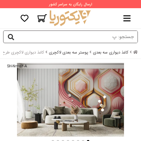
ارسال رایگان به سراسر کشور
کاغذ دیواری سه بعدی
پوستر سه بعدی لاکچری
کاغذ دیواری لاکچری طرح 
SH-N۲۶۵۴-A