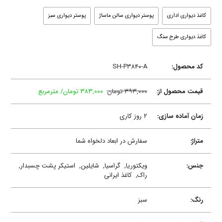
کاغذ دیواری اداری
پوستر دیواری سالن ماساژ
پوستر دیواری سبز
کاغذ دیواری طرح سنگ
کد محصول:
SH-P۳۸۴۰-A
قیمت محصول از:
۳۹۳,۰۰۰ تومان
۳۸۳,۰۰۰ تومان/ مترمربع
زمان آماده سازی:
۲ روز کاری
متراژ:
سفارش در ابعاد دلخواه شما
جنس:
ویکتوریا,
گراسیا,
شایلین,
استیکر پشت چسبدار,
راک,
کاغذ ایرانی
رنگ:
سبز