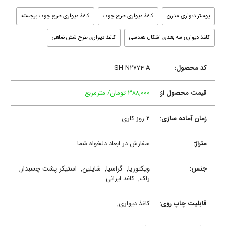
پوستر دیواری مدرن
کاغذ دیواری طرح چوب
کاغذ دیواری طرح چوب برجسته
کاغذ دیواری سه بعدی اشکال هندسی
کاغذ دیواری طرح شش ضلعی
کد محصول:
SH-N۲۷۷۴-A
قیمت محصول از:
۳۸۸,۰۰۰ تومان/ مترمربع
زمان آماده سازی:
۲ روز کاری
متراژ:
سفارش در ابعاد دلخواه شما
جنس:
ویکتوریا,
گراسیا,
شایلین,
استیکر پشت چسبدار,
راک,
کاغذ ایرانی
قابلیت چاپ روی:
کاغذ دیواری,